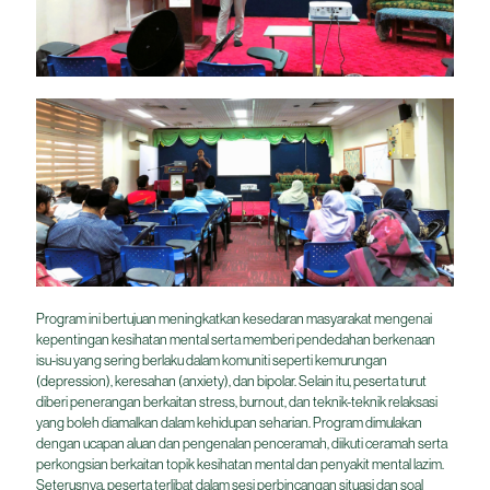
Program ini bertujuan meningkatkan kesedaran masyarakat mengenai
kepentingan kesihatan mental serta memberi pendedahan berkenaan
isu-isu yang sering berlaku dalam komuniti seperti kemurungan
(depression), keresahan (anxiety), dan bipolar. Selain itu, peserta turut
diberi penerangan berkaitan stress, burnout, dan teknik-teknik relaksasi
yang boleh diamalkan dalam kehidupan seharian. Program dimulakan
dengan ucapan aluan dan pengenalan penceramah, diikuti ceramah serta
perkongsian berkaitan topik kesihatan mental dan penyakit mental lazim.
Seterusnya, peserta terlibat dalam sesi perbincangan situasi dan soal