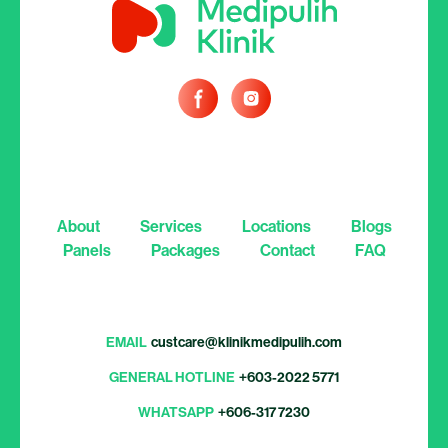
About
Services
Locations
Blogs
Panels
Packages
Contact
FAQ
EMAIL
custcare@klinikmedipulih.com
GENERAL HOTLINE
+603-2022 5771
WHATSAPP
+606-317 7230
Copyright © 2026 MEDIPULIH GROUP SDN. BHD. | 202401033333 (1579181-T).
All rights reserved.
Privacy policy
Terms of use