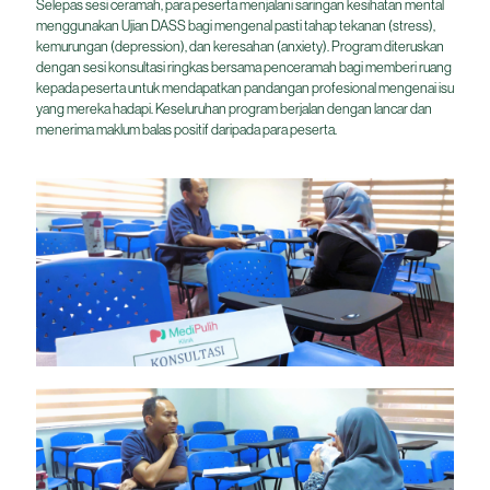
Selepas sesi ceramah, para peserta menjalani saringan kesihatan mental
menggunakan Ujian DASS bagi mengenal pasti tahap tekanan (stress),
kemurungan (depression), dan keresahan (anxiety). Program diteruskan
dengan sesi konsultasi ringkas bersama penceramah bagi memberi ruang
kepada peserta untuk mendapatkan pandangan profesional mengenai isu
yang mereka hadapi. Keseluruhan program berjalan dengan lancar dan
menerima maklum balas positif daripada para peserta.