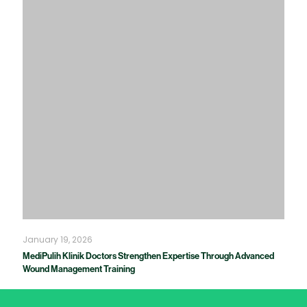
January 19, 2026
MediPulih Klinik Doctors Strengthen Expertise Through Advanced
Wound Management Training
Your healthcare
journey starts here
Whatsapp us!