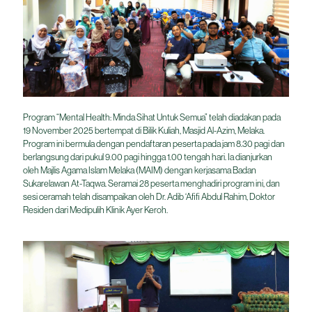
Program “Mental Health: Minda Sihat Untuk Semua” telah diadakan pada
19 November 2025 bertempat di Bilik Kuliah, Masjid Al-Azim, Melaka.
Program ini bermula dengan pendaftaran peserta pada jam 8.30 pagi dan
berlangsung dari pukul 9.00 pagi hingga 1.00 tengah hari. Ia dianjurkan
oleh Majlis Agama Islam Melaka (MAIM) dengan kerjasama Badan
Sukarelawan At-Taqwa. Seramai 28 peserta menghadiri program ini, dan
sesi ceramah telah disampaikan oleh Dr. Adib ‘Afifi Abdul Rahim, Doktor
Residen dari Medipulih Klinik Ayer Keroh.