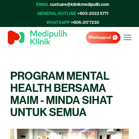
EMAIL
custcare@klinikmedipulih.com
GENERAL HOTLINE
+603-2022 5771
WHATSAPP
+606-317 7230
Whatsapp us!
PROGRAM MENTAL
HEALTH BERSAMA
MAIM - MINDA SIHAT
UNTUK SEMUA