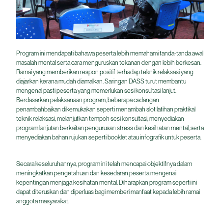
Program ini mendapati bahawa peserta lebih memahami tanda-tanda awal
masalah mental serta cara menguruskan tekanan dengan lebih berkesan.
Ramai yang memberikan respon positif terhadap teknik relaksasi yang
diajarkan kerana mudah diamalkan. Saringan DASS turut membantu
mengenal pasti peserta yang memerlukan sesi konsultasi lanjut.
Berdasarkan pelaksanaan program, beberapa cadangan
penambahbaikan dikemukakan seperti menambah slot latihan praktikal
teknik relaksasi, melanjutkan tempoh sesi konsultasi, menyediakan
program lanjutan berkaitan pengurusan stress dan kesihatan mental, serta
menyediakan bahan rujukan seperti booklet atau infografik untuk peserta.
Secara keseluruhannya, program ini telah mencapai objektifnya dalam
meningkatkan pengetahuan dan kesedaran peserta mengenai
kepentingan menjaga kesihatan mental. Diharapkan program seperti ini
dapat diteruskan dan diperluas bagi memberi manfaat kepada lebih ramai
anggota masyarakat.