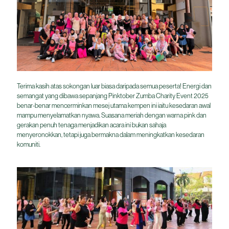
Terima kasih atas sokongan luar biasa daripada semua peserta! Energi dan
semangat yang dibawa sepanjang Pinktober Zumba Charity Event 2025
benar-benar mencerminkan mesej utama kempen ini iaitu kesedaran awal
mampu menyelamatkan nyawa. Suasana meriah dengan warna pink dan
gerakan penuh tenaga menjadikan acara ini bukan sahaja
menyeronokkan, tetapi juga bermakna dalam meningkatkan kesedaran
komuniti.