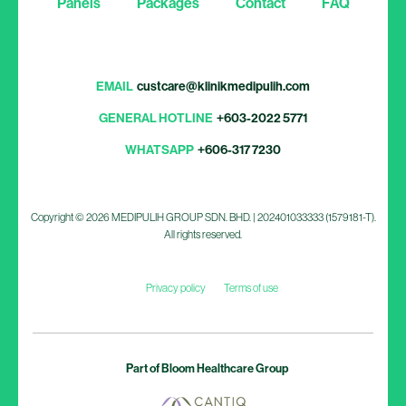
Panels
Packages
Contact
FAQ
EMAIL
custcare@klinikmedipulih.com
GENERAL HOTLINE
+603-2022 5771
WHATSAPP
+606-317 7230
Copyright © 2026 MEDIPULIH GROUP SDN. BHD. | 202401033333 (1579181-T).
All rights reserved.
Privacy policy
Terms of use
Part of Bloom Healthcare Group