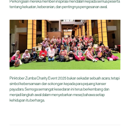
Perkongsian mereka memberi inspirasi mendalam kepada semua peserta
tentang kekuatan, keberanian, dan pentingnya pengesanan awal.
Pinktober Zumba Charity Event 2025 bukan sekadar sebuah acara, tetapi
simbol kebersamaan dan sokongan kepada para pejuang kanser
payudara. Semoga semangat kesedaran ini terus berkembang dan
menjadi langkah awal dalam menyebarkan mesej bahawa setiap
kehidupan itu berharga.