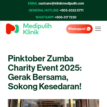
EMAIL
custcare@klinikmedipulih.com
GENERAL HOTLINE
+603-2022 5771
WHATSAPP
+606-317 7230
Whatsapp us!
Pinktober Zumba
Charity Event 2025:
Gerak Bersama,
Sokong Kesedaran!