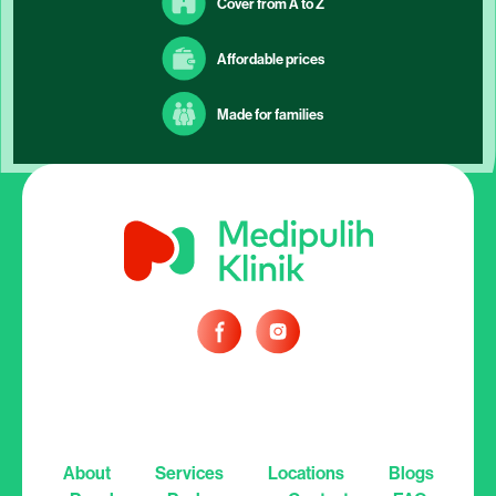
Cover from A to Z
Affordable prices
Made for families
About
Services
Locations
Blogs