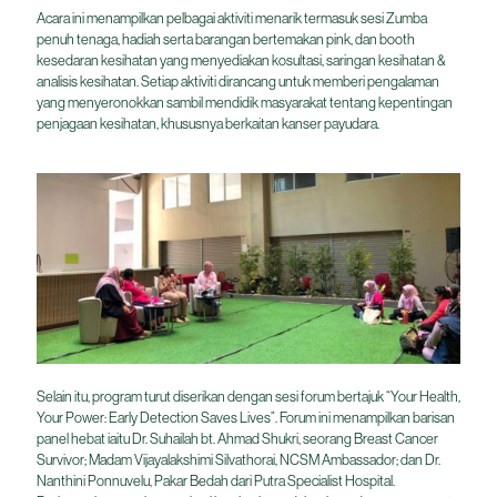
Acara ini menampilkan pelbagai aktiviti menarik termasuk sesi Zumba
penuh tenaga, hadiah serta barangan bertemakan pink, dan booth
kesedaran kesihatan yang menyediakan kosultasi, saringan kesihatan &
analisis kesihatan. Setiap aktiviti dirancang untuk memberi pengalaman
yang menyeronokkan sambil mendidik masyarakat tentang kepentingan
penjagaan kesihatan, khususnya berkaitan kanser payudara.
Selain itu, program turut diserikan dengan sesi forum bertajuk “Your Health,
Your Power: Early Detection Saves Lives”. Forum ini menampilkan barisan
panel hebat iaitu Dr. Suhailah bt. Ahmad Shukri, seorang Breast Cancer
Survivor; Madam Vijayalakshimi Silvathorai, NCSM Ambassador; dan Dr.
Nanthini Ponnuvelu, Pakar Bedah dari Putra Specialist Hospital.